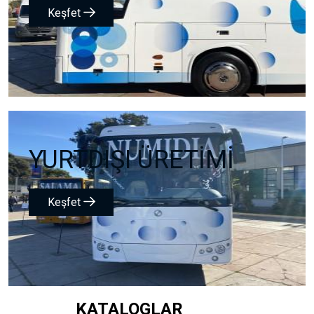
Keşfet
YURTDIŞI ÜRETİMİ
Keşfet
KATALOGLAR