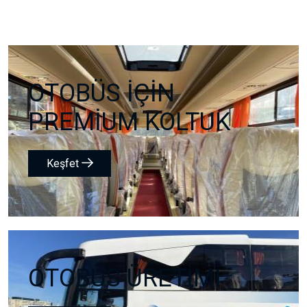
OTOBÜS İÇİN
PREMİUM KOLTUK
Keşfet
OTOBÜS ÜRETİMİ